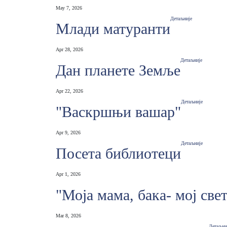
May 7, 2026
Детаљније
Млади матуранти
Apr 28, 2026
Детаљније
Дан планете Земље
Apr 22, 2026
Детаљније
"Васкршњи вашар"
Apr 9, 2026
Детаљније
Посета библиотеци
Apr 1, 2026
"Моја мама, бака- мој свет
Mar 8, 2026
Детаљни