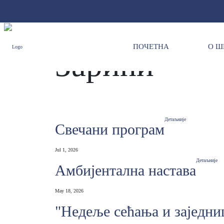
ПОЧЕТНА
О Ш
Зарићи
Детаљније
Свечани програм
Jul 1, 2026
Детаљније
Амбијентална настава
May 18, 2026
"Недеље сећања и заједни