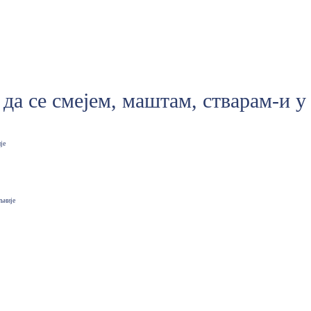
 да се смејем, маштам, стварам-и 
је
љније