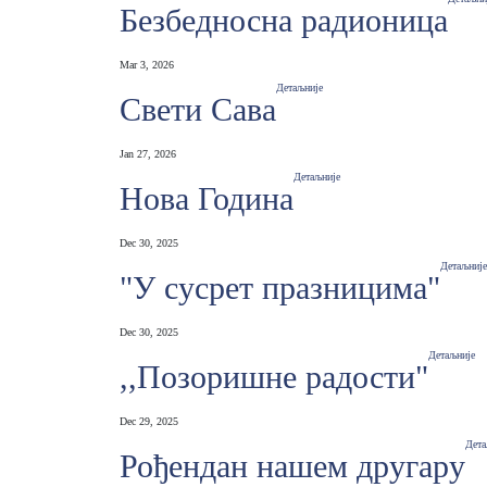
Безбедносна радионица
Mar 3, 2026
Детаљније
Свети Сава
Jan 27, 2026
Детаљније
Нова Година
Dec 30, 2025
Детаљније
"У сусрет празницима"
Dec 30, 2025
Детаљније
,,Позоришне радости"
Dec 29, 2025
Дета
Рођендан нашем другару