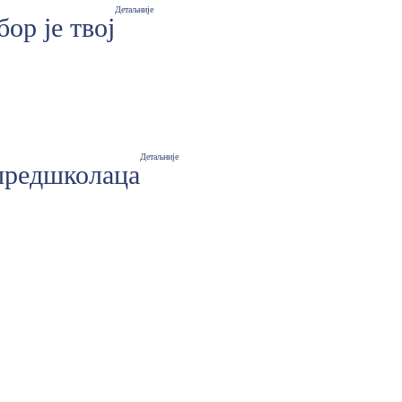
Детаљније
бор је твој
Детаљније
 предшколаца