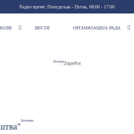
Радно време: Понедељак - Петак, 08:00 - 17:00
КОЛИ
ВЕСТИ
ОРГАНИЗАЦИЈА РАДА
Почетна
Зарићи
Детаљније
штва"