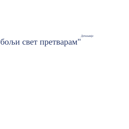
Детаљније
у бољи свет претварам"