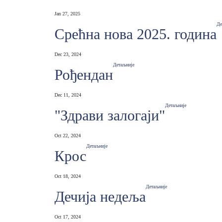
Jan 27, 2025
Де
Срећна нова 2025. година
Dec 23, 2024
Детаљније
Рођендан
Dec 11, 2024
Детаљније
"Здрави залогаји"
Oct 22, 2024
Детаљније
Крос
Oct 18, 2024
Детаљније
Дечија недеља
Oct 17, 2024