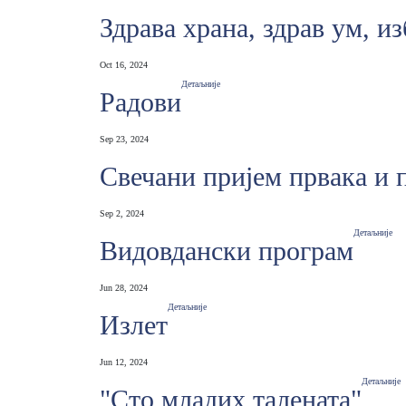
Здрава храна, здрав ум, из
Oct 16, 2024
Детаљније
Радови
Sep 23, 2024
Свечани пријем првака и
Sep 2, 2024
Детаљније
Видовдански програм
Jun 28, 2024
Детаљније
Излет
Jun 12, 2024
Детаљније
"Сто младих таленатa"