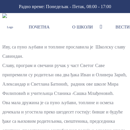
Радно време: Понедељак - Петак, 08:00 - 17:00
ПОЧЕТНА
О ШКОЛИ
ВЕСТИ
Савиндан
Мала школа у Зарићима која има само два ученика Ђорђа и
Иву, са пуно љубави и топлине прославила је Школску славу
Савиндан.
Славу, програм и свечани ручак у част Светог Саве
припремили су родитељи ова два ђака Иван и Оливера Зарић,
Александар и Светлана Батинић, радник ове школе Мира
Филиповић и учитељица Станика -Сашка Млађеновић.
Ова мала дружина је са пуно љубави, топлине и осмеха
дочекала и угостила преко шездесет гостију: бивше и будуће
ђаке са њиховим родитељима, свештеника, председника