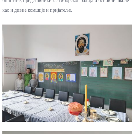
општине, представнике златиборског радија и основне школе
као и дивне комшије и пријатеље.