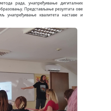
етода рада, унапређивање дигиталних
образовању. Представљање резултата ове
циљ унапређивање квалитета наставе и