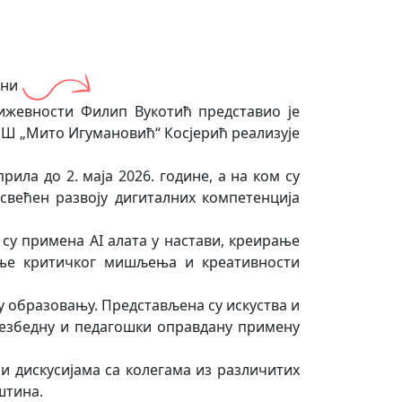
они
њижевности Филип Вукотић представио је
 ОШ „Мито Игумановић“ Косјерић реализује
прила до 2. маја 2026. године, а на ком су
свећен развоју дигиталних компетенција
 су примена AI алата у настави, креирање
цање критичког мишљења и креативности
у образовању. Представљена су искуства и
безбедну и педагошки оправдану примену
и дискусијама са колегама из различитих
штина.