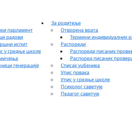
За родитеље
ки парламент
Отворена врата
ши радови
Термини индивидуалних р
ршни испит
Распореди
с у средње школе
Распореди писаних провер
кмичења
Распоред писаних провера
ници генерације
Списак уџбеника
Упис првака
Упис у средње школе
Психолог саветује
Педагог саветује