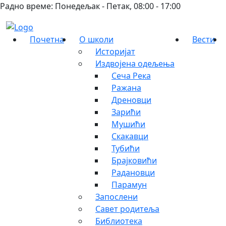
Радно време: Понедељак - Петак, 08:00 - 17:00
Почетна
О школи
Вести
Историјат
Издвојена одељења
Сеча Река
Ражана
Дреновци
Зарићи
Мушићи
Скакавци
Тубићи
Брајковићи
Радановци
Парамун
Запослени
Савет родитеља
Библиотека