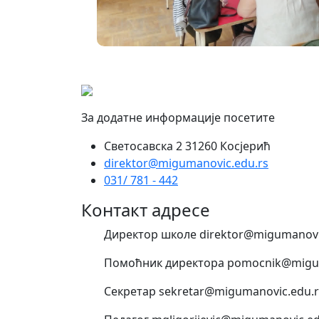
За додатне информације посетите
Светосавска 2 31260 Косјерић
direktor@migumanovic.edu.rs
031/ 781 - 442
Контакт адресе
Директор школе direktor@migumanovi
Помоћник директора pomocnik@migum
Секретар sekretar@migumanovic.edu.r