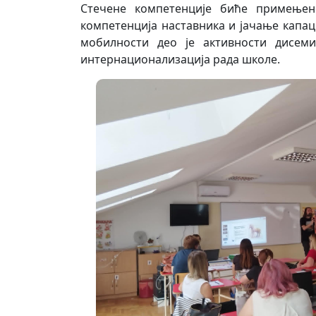
Стечене компетенције биће примењен
компетенција наставника и јачање капа
мобилности део је активности дисеми
интернационализација рада школе.