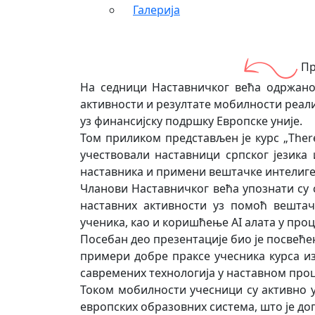
Галерија
Пр
На седници Наставничког већа одржаној
активности и резултате мобилности реали
уз финансијску подршку Европске уније.
Том приликом представљен је курс „There I
учествовали наставници српског језика
наставника и примени вештачке интелиге
Чланови Наставничког већа упознати су с
наставних активности уз помоћ вештач
ученика, као и коришћење AI алата у про
Посебан део презентације био је посвеће
примери добре праксе учесника курса и
савремених технологија у наставном проц
Током мобилности учесници су активно у
европских образовних система, што је до