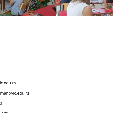
c.edu.rs
anovic.edu.rs
s