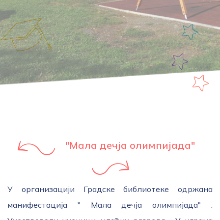
"Мала дечја олимпијада"
У организацији Градске библиотеке одржана
манифестација " Мала дечја олимпијада" .