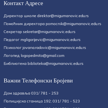
Контакт Адресе
Директор школе direktor@migumanovic.edu.rs
Помоћник директора pomocnik@migumanovic.edu.rs
Секретар sekretar@migumanovic.edu.rs
Педагог mgligorijevic@migumanovic.edu.rs
Психолог jovana.radovic@migumanovic.edu.rs
Логопед logopedmito@gmail.com
Библиотека biblioteka@migumanovic.edu.rs
Важни Телефонски Бројеви
Дом здравља 031/ 781 - 253
Полицијска станица 192; 031/ 781 - 523