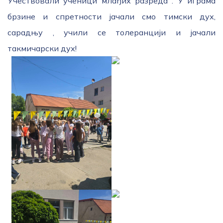
Учествовали ученици млађих разреда . У играма
брзине и спретности јачали смо тимски дух,
сарадњу , учили се толеранцији и јачали
такмичарски дух!