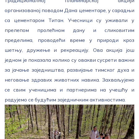
традиционалној планинарској акцији
организованој поводом Дана цементаре, у сарадњи
са цементаром Титан. Учесници су уживали у
прелепом пролећном дану и сликовитим
пределима, проводећи време у природи кроз
шетњу, дружење и рекреацију. Ова акција још
једном је показала колико су овакви сусрети важни
за јачање заједништва, развијање тимског духа и
неговање здравих животних навика. Захваљујемо
се свим ученицима и партнерима на учешћу и
радујемо се будућим заједничким активностима.