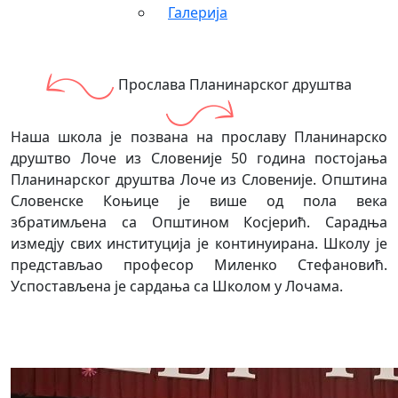
Галерија
Прослава Планинарског друштва
Наша школа је позвана на прославу Планинарско
друштво Лоче из Словеније 50 година постојања
Планинарског друштва Лоче из Словеније. Општина
Словенске Коњице је више од пола века
збратимљена са Општином Косјерић. Сарадња
измедју свих институција је континуирана. Школу је
представљао професор Миленко Стефановић.
Успостављена је сардања са Школом у Лочама.