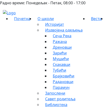
Радно време: Понедељак - Петак, 08:00 - 17:00
Почетна
О школи
Вести
Историјат
Издвојена одељења
Сеча Река
Ражана
Дреновци
Зарићи
Мушићи
Скакавци
Тубићи
Брајковићи
Радановци
Парамун
Запослени
Савет родитеља
Библиотека