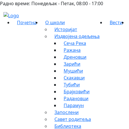
Радно време: Понедељак - Петак, 08:00 - 17:00
Почетна
О школи
Вести
Историјат
Издвојена одељења
Сеча Река
Ражана
Дреновци
Зарићи
Мушићи
Скакавци
Тубићи
Брајковићи
Радановци
Парамун
Запослени
Савет родитеља
Библиотека