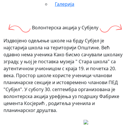
Галерија
Волонтерска акција у Субјелу
Издвојено одељење школе на брду Субјел је
најстарија школа на територији Општине. Већ
одавно нема ученика Како бисмо сачували школаку
зграду, у њој је поставка музеја " Стара школа" са
аутентичном учионицом с краја 19. и почетка 20.
века. Простор школе користе ученици чланови
планинарске секције и истовремено чланови ПЕД
"Субјел". У суботу 30. септембра организована је
волонтерска акција урефјења уз подршку Фабрике
цемента Косјерић , родитеља ученила и
планинарског друштва.