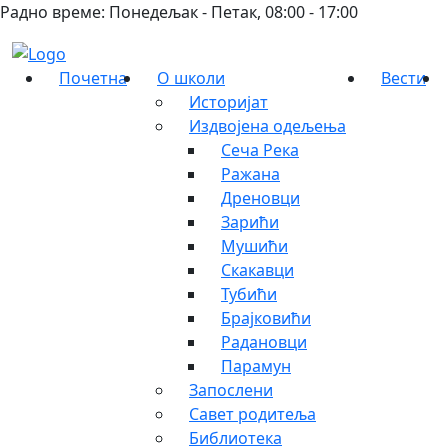
Радно време: Понедељак - Петак, 08:00 - 17:00
Почетна
О школи
Вести
Историјат
Издвојена одељења
Сеча Река
Ражана
Дреновци
Зарићи
Мушићи
Скакавци
Тубићи
Брајковићи
Радановци
Парамун
Запослени
Савет родитеља
Библиотека