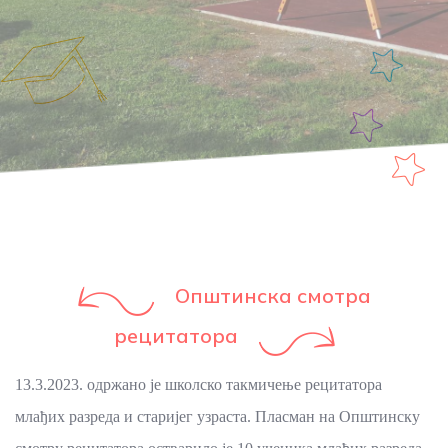
Општинска смотра
рецитатора
13.3.2023. одржано је школско такмичење рецитатора
млађих разреда и старијег узраста. Пласман на Општинску