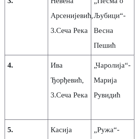
3.
Невена
„Песма о
Арсенијевић,
Љубици“-
3.Сеча Река
Весна
Пешић
4.
Ива
„Чаролија“-
Ђорђевић,
Марија
3.Сеча Река
Рувидић
5.
Касија
„Ружа“-