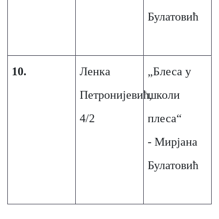
Булатовић
10.
Ленка
„Блеса у
Петронијевић,
школи
4/2
плеса“
- Мирјана
Булатовић