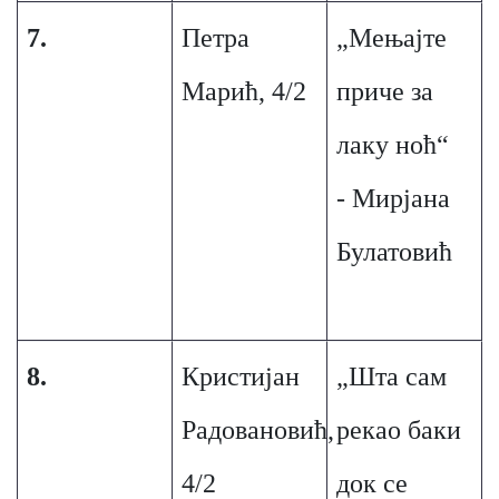
7.
Петра
„Мењаjте
Марић, 4/2
приче за
лаку ноћ“
- Мирјана
Булатовић
8.
Кристијан
„Шта сам
Радовановић,
рекао баки
4/2
док се