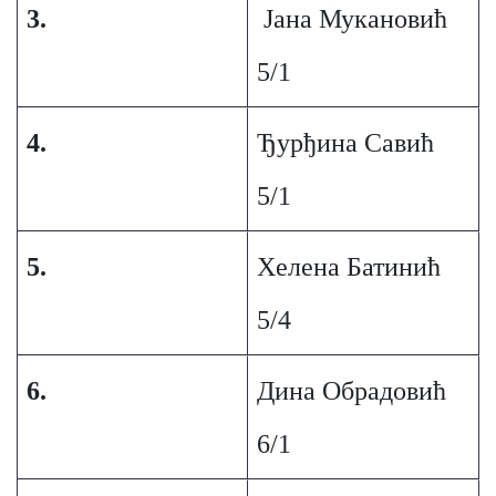
3.
Јана Мукановић
5/1
4.
Ђурђина Савић
5/1
5.
Хелена Батинић
5/4
6.
Дина Обрадовић
6/1