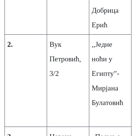
Добрица
Ерић
2.
Вук
,,Једне
Петровић,
ноћи у
3/2
Египту"-
Мирјана
Булатовић