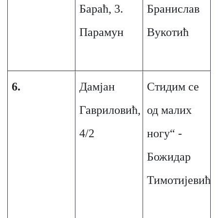
Бараћ, 3.
Бранислав
Парамун
Вукотић
6.
Дамјан
Стидим се
Гавриловић,
од малих
4/2
ногу“ -
Божидар
Тимотијевић