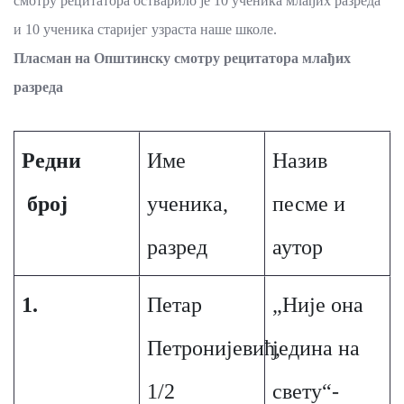
смотру рецитатора остварило је 10 ученика млађих разреда
и 10 ученика старијег узраста наше школе.
Пласман на Општинску смотру рецитатора млађих
разреда
Редни
Име
Назив
број
ученика,
песме и
разред
аутор
1.
Петар
„Није она
Петронијевић,
једина на
1/2
свету“-