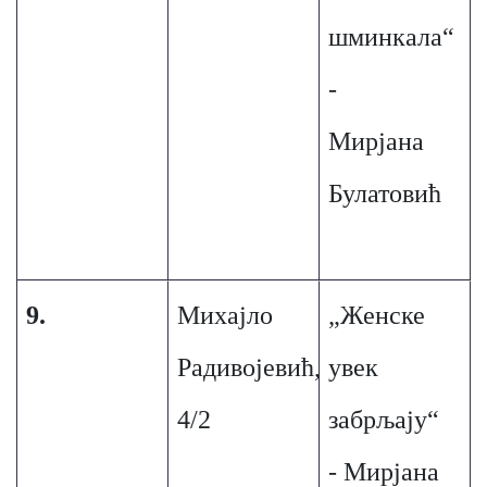
шминкала“
-
Мирјана
Булатовић
9.
Михајло
„Женске
Радивојевић,
увек
4/2
забрљају“
- Мирјана