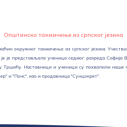
Општинско такмичење из српског језика
омаћин окружног такмичења из српског језика. Учество
је је представљала ученица седмог разреда Софија В
 у Тршићу. Наставници и ученици су похвалили наше 
ер" и "Понс", као и продавница "Сунцокрет".