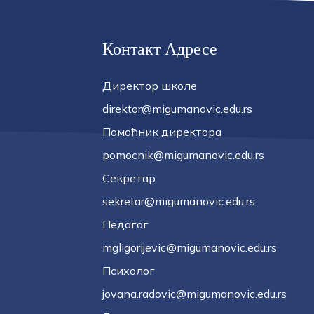
Контакт Адресе
Директор школе
direktor@migumanovic.edu.rs
Помоћник директора
pomocnik@migumanovic.edu.rs
Секретар
sekretar@migumanovic.edu.rs
Педагог
mgligorijevic@migumanovic.edu.rs
Психолог
jovana.radovic@migumanovic.edu.rs