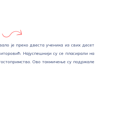
вало је преко двеста ученика из свих десет
иторовић. Најуспешнији су се пласирали на
гостопримство. Ово такмичење су подржале