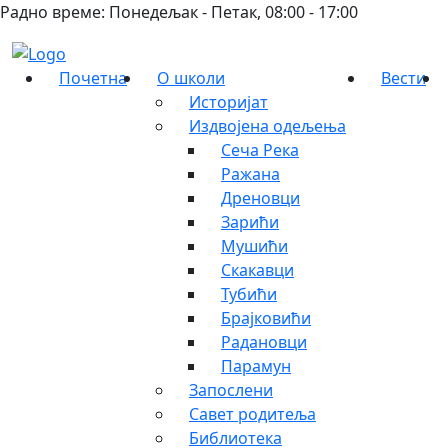
Радно време: Понедељак - Петак, 08:00 - 17:00
Почетна
О школи
Вести
Историјат
Издвојена одељења
Сеча Река
Ражана
Дреновци
Зарићи
Мушићи
Скакавци
Тубићи
Брајковићи
Радановци
Парамун
Запослени
Савет родитеља
Библиотека