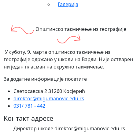
Галерија
Општинско такмичење из географије
У суботу, 9. марта општинско такмичење из
географије одржано у школи на Варди. Није остварен
ни један пласман на окружно такмичење.
За додатне информације посетите
Светосавска 2 31260 Косјерић
direktor@migumanovic.edu.rs
031/ 781 - 442
Контакт адресе
Директор школе direktor@migumanovic.edu.rs